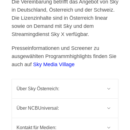
Die Vereinbarung betrifft das Angebot von Sky
in Deutschland, Österreich und der Schweiz.
Die Lizenzinhalte sind in Österreich linear
sowie on Demand mit Sky und dem
Streamingdienst Sky X verfügbar.
Presseinformationen und Screener zu
ausgewählten Programmhighlights finden Sie
auch auf
Sky Media Village
Über Sky Österreich:
Sky Österreich ist einer der
Über NCBUniversal:
führenden Entertainment-Anbieter in
Österreich. Wir sind die Heimat des
NBCUniversal Global TV Distribution
Live-Sports in Österreich, zeigen
Kontakt für Medien: