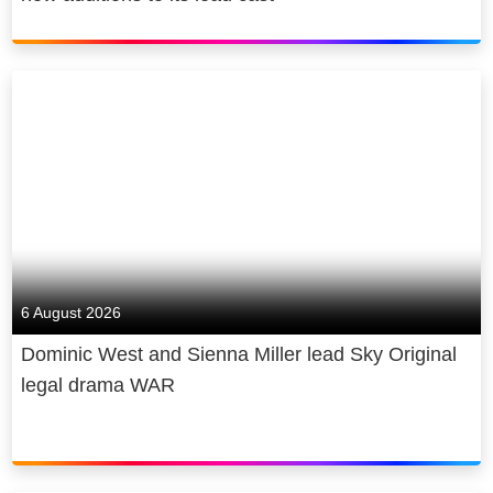
Focus Features, Universal Television,
Sky und ist Teil der Comcast Group.
UCP, Universal International Studios,
Sky Studios, Universal Television
Alternative Studio, NBC Late Night
Properties, DreamWorks Animation,
Telemundo und mehr, sowie lokal
produzierte Inhalte aus aller Welt.
6 August 2026
Dominic West and Sienna Miller lead Sky Original
legal drama WAR